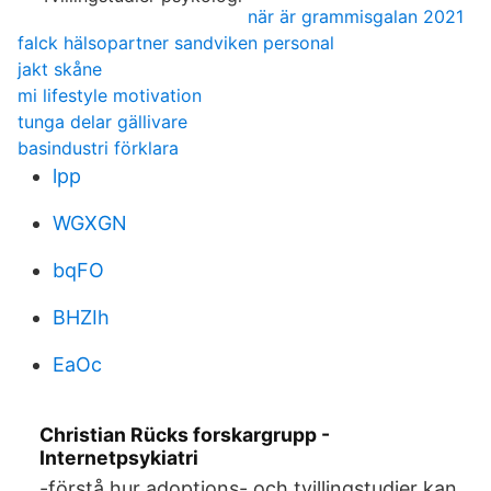
när är grammisgalan 2021
falck hälsopartner sandviken personal
jakt skåne
mi lifestyle motivation
tunga delar gällivare
basindustri förklara
lpp
WGXGN
bqFO
BHZIh
EaOc
Christian Rücks forskargrupp -
Internetpsykiatri
-förstå hur adoptions- och tvillingstudier kan