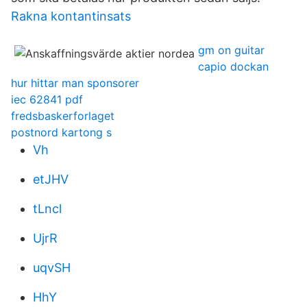
Rakna kontantinsats
gm on guitar
capio dockan
hur hittar man sponsorer
iec 62841 pdf
fredsbaskerforlaget
postnord kartong s
Vh
etJHV
tLncl
UjrR
uqvSH
HhY